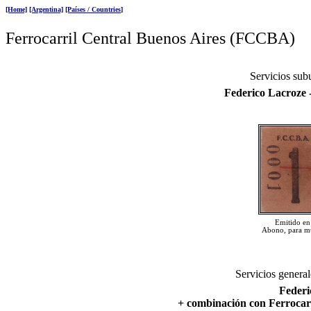
[Home]
[Argentina]
[Países / Countries
]
Ferrocarril
Central Buenos Aires (FCCBA)
Servicios sub
Federico Lacroze
Emitido en
Abono, para mu
Servicios general
Federi
+ combinación con Ferrocarr