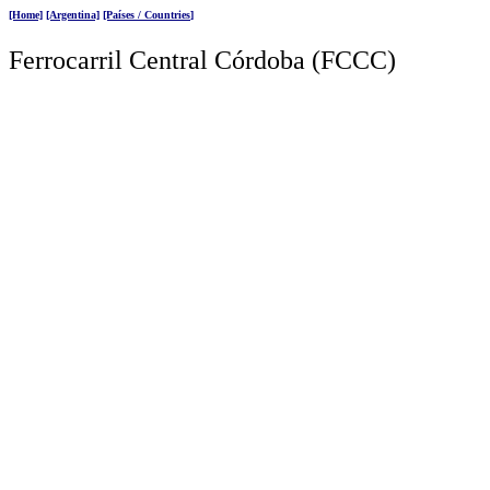
[Home]
[Argentina]
[Países / Countries
]
Ferrocarril
Central Córdoba (FCCC)