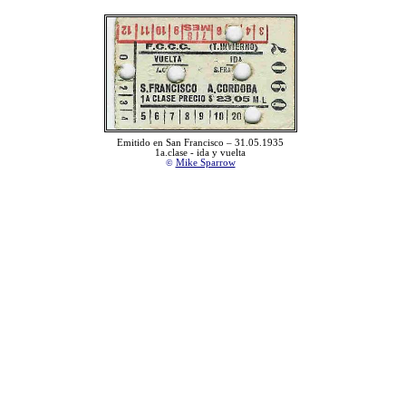
Emitido en San Francisco
–
31.05.193
5
1a.clase - ida y vuelta
©
Mike Sparrow