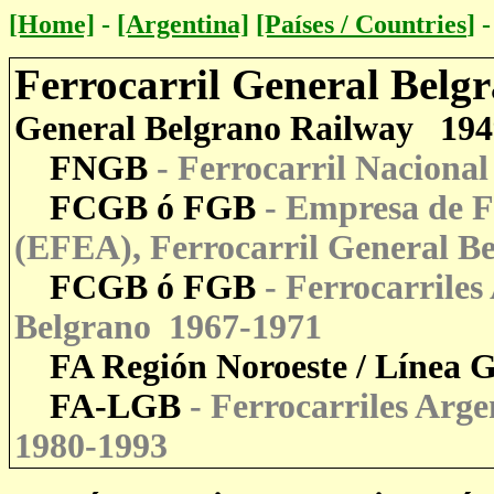
[Home]
-
[Argentina]
[Países / Countries
]
Ferrocarril General Belg
General Belgrano Railway
1949
FNGB
- Ferrocarril Naciona
FCGB ó FGB
- Empresa de Fe
(EFEA), Ferrocarril General B
FCGB ó FGB
- Ferrocarriles
Belgrano 1967-1971
FA Región Noroeste / Línea G
FA-LGB
-
Ferrocarriles Arg
1980-1993