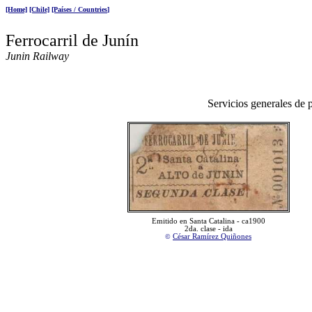
[Home]
[Chile]
[Países / Countries
]
Ferrocarril de Junín
Junin Railway
Servicios generales de 
Emitido en
Santa Catalina - ca1900
2
da. clase - ida
©
César Ramírez Quiñones