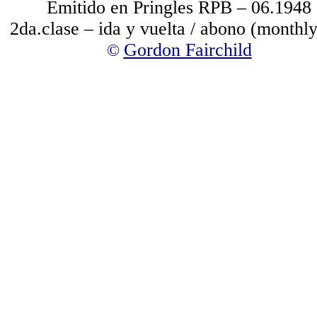
Emitido en Pringles RPB – 06.1948
2da.clase
– ida y vuelta / abono (monthly
Gordon F
airchild
©