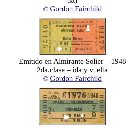
tkt)
Gordon F
airchild
©
Emitido en
Almirante Solier – 1948
2da.clase
– ida y vuelta
Gordon F
airchild
©