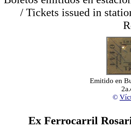
/ Tickets issued in stat
R
Emitido en Bu
2a.
Víc
©
Ex Ferrocarril Rosar