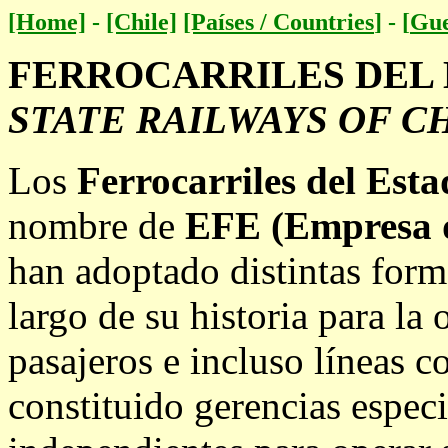
[Home]
-
[Chile]
[Países / Countries
]
-
[
Gue
FERROCARRILES DEL 
STATE RAILWAYS OF C
Los
Ferrocarriles del Est
nombre de
EFE (Empresa de
han adoptado distintas forma
largo de su historia para la
pasajeros e incluso líneas c
constituido gerencias espec