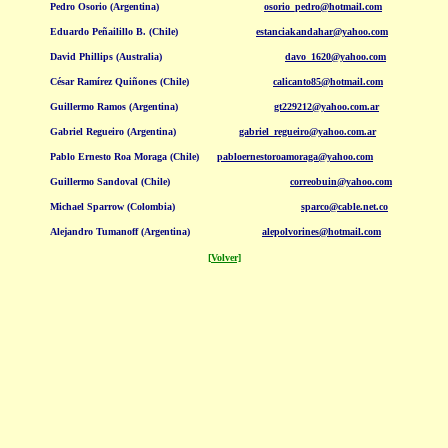
Pedro Osorio
(Argentina)
osorio_pedro@hotmail.com
Eduardo Peñailillo B. (Chile)
estanciakandahar@yahoo.com
David Phillips (Australia)
davo_1620@yahoo.com
César Ramírez Quiñones
(Chile)
calicanto85@hotmail.com
Guillermo Ramos (Argentina)
gt229212@yahoo.com.ar
Gabriel Regueiro (Argentina)
gabriel_regueiro@yahoo.com.ar
Pablo Ernesto Roa Moraga
(Chile)
pabloernestoroamoraga@yahoo.com
Guillermo Sandoval (Chile)
correobuin@yahoo.com
Michael Sparrow
(Colombia)
sparco@cable.net.co
Alejandro Tumanoff
(Argentina)
alepolvorines@hotmail.com
[Volver]