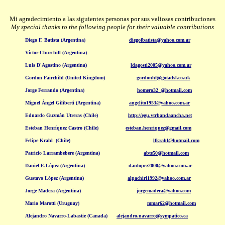
Mi agradecimiento a las siguientes personas por sus valiosas contribuciones
My special thanks to the following people for their valuable contributions
Diego F. Batista (Argentina)
diegofbatista@yahoo.com.ar
Víctor Churchill (Argentina)
Luis D'Agostino
(Argentina)
ldagosti2005@yahoo.com.ar
Gordon Fairchild (United Kingdom)
gordonhf@gotadsl.co.uk
Jorge Ferrando (Argentina)
homero32_@hotmail.com
Miguel Ángel Giliberti (Argentina)
angelito1953@yahoo.com.ar
Eduardo Guzmán Utreras (Chile)
http://egu.vtrbandaancha.net
Esteban Henríquez Castro (Chile)
esteban.henriquez@gmail.com
Felipe Krahl (Chile)
lfkrahl@hotmail.com
Patricio Larrambebere (Argentina)
abte50@hotmail.com
Daniel E.López
(Argentina)
danlopez2000@yahoo.com.ar
Gustavo López
(Argentina)
alpachiri1992@yahoo.com.ar
Jorge Madera
(Argentina)
jorgemadera@yahoo.com
Mario Marotti
(Uruguay)
mmar62@hotmail.com
Alejandro Navarro-Labastie
(Canada)
alejandro.navarro@sympatico.ca