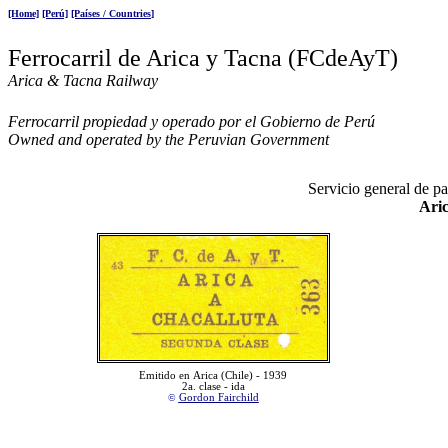
[Home]
[Perú]
[Países / Countries
]
Ferrocarril de Arica y Tacna (FCdeAyT)
Arica & Tacna Railway
Ferrocarril propiedad y operado por el Gobierno de Perú
Owned and operated by the Peruvian Government
Servicio general de pa
Aric
Emitido en
Arica (Chile) - 1939
2
a. clase - ida
©
Gordon F
airchild