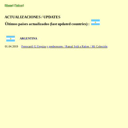
[Home]
[Volver]
ACTUALIZACIONES / UPDATES
Últimos países actualizados (last updated countries) :
ARGENTINA
01.04.2019
Ferrocarril G.Urquiza y predecesores / Ramal Solá a Raíces / Mi Colección